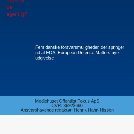
Fem danske forsvarsmuligheder, der springer
ud af EDA, European Defence Matters nye
udgivelse
Mediehuset Offentligt Fokus ApS
CVR: 36923660
Ansvarshavende redaktør: Henrik Hahn-Nissen