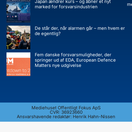
Japan ændrer kurs – og åbner et nyt
me
marked for forsvarsindustrien
De står der, når alarmen går – men hvem er
de egentlig?
Fem danske forsvarsmuligheder, der
springer ud af EDA, European Defence
Matters nye udgivelse
Mediehuset Offentligt Fokus ApS
CVR: 36923660
Ansvarshavende redaktør: Henrik Hahn-Nissen