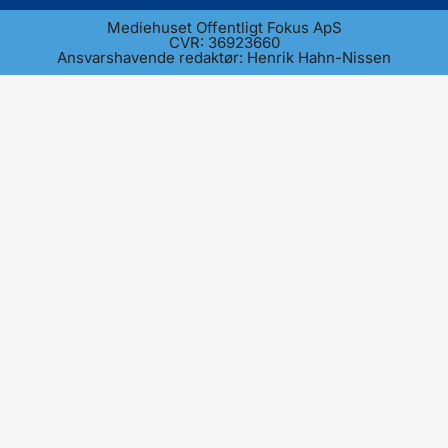
Mediehuset Offentligt Fokus ApS
CVR: 36923660
Ansvarshavende redaktør: Henrik Hahn-Nissen