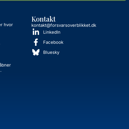
Kontakt
ér hvor
kontakt@forsvarsoverblikket.dk
LinkedIn
Facebook
r
Bluesky
 åbner
.