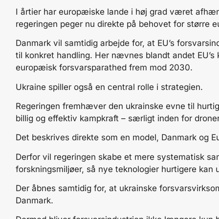
I årtier har europæiske lande i høj grad været afh
regeringen peger nu direkte på behovet for større
Danmark vil samtidig arbejde for, at EU’s forsvarsind
til konkret handling. Her nævnes blandt andet EU’s 
europæisk forsvarsparathed frem mod 2030.
Ukraine spiller også en central rolle i strategien.
Regeringen fremhæver den ukrainske evne til hurtigt
billig og effektiv kampkraft – særligt inden for dro
Det beskrives direkte som en model, Danmark og Eu
Derfor vil regeringen skabe et mere systematisk s
forskningsmiljøer, så nye teknologier hurtigere kan
Der åbnes samtidig for, at ukrainske forsvarsvirksom
Danmark.