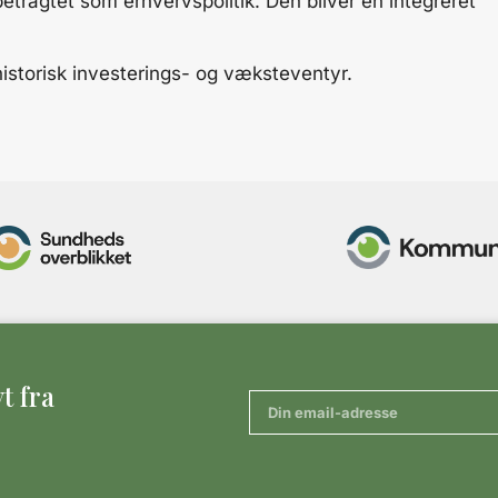
etragtet som erhvervspolitik. Den bliver en integreret
historisk investerings- og væksteventyr.
t fra