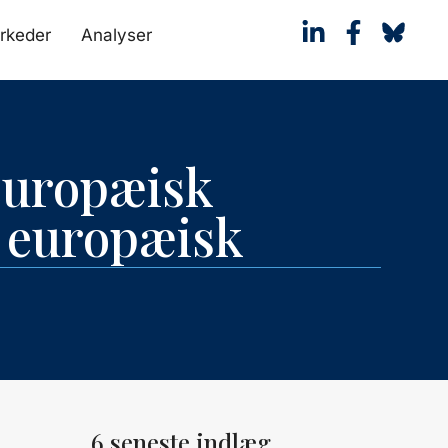
rkeder
Analyser
europæisk
e europæisk
6 seneste indlæg